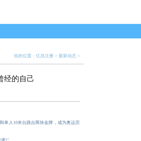
你的位置：
亿兆注册
>
最新动态
>
曾经的自己
台和单人10米台跳台两块金牌，成为奥运历
婆!"