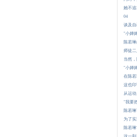
她不追
04
谈及自
"小婵
陈若琳
师徒二
当然，
"小婵
在陈若
这也印
从运动
"我要
陈若琳
为了实
陈若琳
这一刻