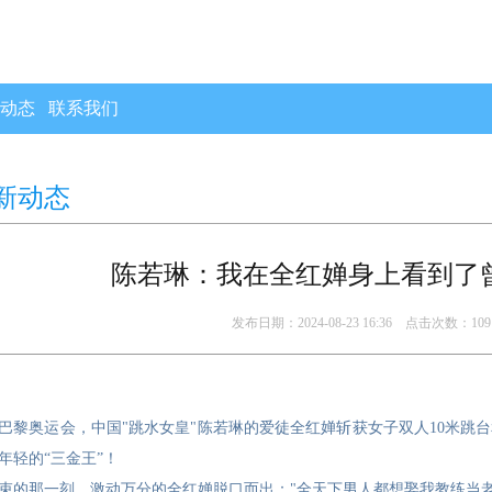
动态
联系我们
新动态
陈若琳：我在全红婵身上看到了
发布日期：2024-08-23 16:36 点击次数：109
4年巴黎奥运会，中国"跳水女皇"陈若琳的爱徒全红婵斩获女子双人10米跳
年轻的“三金王”！
束的那一刻，激动万分的全红婵脱口而出："全天下男人都想娶我教练当老