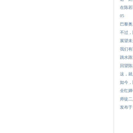
在陈若
05
巴黎奥
不过，
展望未
我们有
跳水路
回望陈
这，就
如今，
全红婵
师徒二
发布于