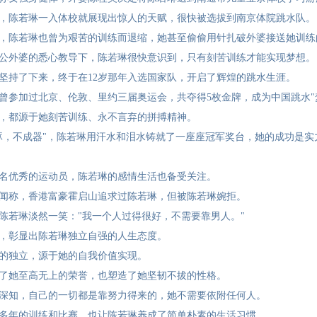
，陈若琳一入体校就展现出惊人的天赋，很快被选拔到南京体院跳水队。
，陈若琳也曾为艰苦的训练而退缩，她甚至偷偷用针扎破外婆接送她训练
公外婆的悉心教导下，陈若琳很快意识到，只有刻苦训练才能实现梦想。
坚持了下来，终于在12岁那年入选国家队，开启了辉煌的跳水生涯。
曾参加过北京、伦敦、里约三届奥运会，共夺得5枚金牌，成为中国跳水"
，都源于她刻苦训练、永不言弃的拼搏精神。
琢，不成器"，陈若琳用汗水和泪水铸就了一座座冠军奖台，她的成功是实
名优秀的运动员，陈若琳的感情生活也备受关注。
闻称，香港富豪霍启山追求过陈若琳，但被陈若琳婉拒。
陈若琳淡然一笑："我一个人过得很好，不需要靠男人。"
，彰显出陈若琳独立自强的人生态度。
的独立，源于她的自我价值实现。
了她至高无上的荣誉，也塑造了她坚韧不拔的性格。
深知，自己的一切都是靠努力得来的，她不需要依附任何人。
多年的训练和比赛，也让陈若琳养成了简单朴素的生活习惯。