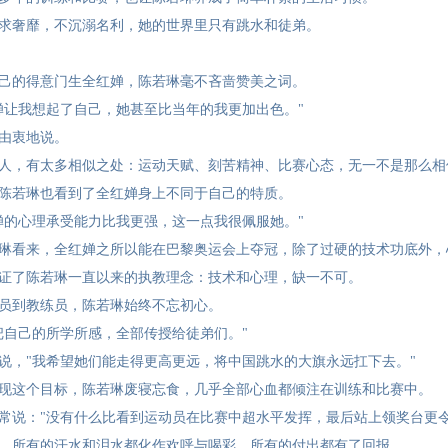
求奢靡，不沉溺名利，她的世界里只有跳水和徒弟。
己的得意门生全红婵，陈若琳毫不吝啬赞美之词。
婵让我想起了自己，她甚至比当年的我更加出色。"
由衷地说。
人，有太多相似之处：运动天赋、刻苦精神、比赛心态，无一不是那么相
陈若琳也看到了全红婵身上不同于自己的特质。
婵的心理承受能力比我更强，这一点我很佩服她。"
琳看来，全红婵之所以能在巴黎奥运会上夺冠，除了过硬的技术功底外，
证了陈若琳一直以来的执教理念：技术和心理，缺一不可。
员到教练员，陈若琳始终不忘初心。
把自己的所学所感，全部传授给徒弟们。"
说，"我希望她们能走得更高更远，将中国跳水的大旗永远扛下去。"
现这个目标，陈若琳废寝忘食，几乎全部心血都倾注在训练和比赛中。
常说："没有什么比看到运动员在比赛中超水平发挥，最后站上领奖台更令
，所有的汗水和泪水都化作欢呼与喝彩，所有的付出都有了回报。