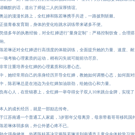
谐幽默的话，道出了师徒二人的深厚情谊。
奥运的漫漫长路上，全红婵和陈若琳携手共进，一路披荆斩棘。
正值青春发育期，身体的变化给跳水训练带来诸多不便。
凭借多年的执教经验，对全红婵进行"量身定制"：严格控制饮食，合理
响。
陈若琳还对全红婵进行高强度的体能训练，全面提升她的力量、速度、耐
一项考验心理素质的运动，稍有闪失就可能前功尽弃。
非常注重培养全红婵的心理素质和比赛心态。
中，她经常用自己的亲身经历开导全红婵，教她如何调整心态，如何面对
中，陈若琳总是在池边为全红婵加油鼓劲，给她信心和力量。
负有心人，在世锦赛上，全红婵一举夺得女子双人10米跳台金牌，实现
本人的成长经历，就是一部励志传奇。
于江苏南通一个普通工人家庭，3岁那年父母离异，母亲带着哥哥移民国
陈若琳体弱多病，外公外婆心疼不已。
孙女强身健体，外婆陈桂英决定将陈若琳送到南通市儿童业余体校学习游