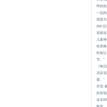
呼的祝
一边的
指责为
BBC
迎接这
儿童伸
哈里梅
时候让
节。”
《每日
员应该
谬。”
乔尼·
的首场
这名B
敬意…