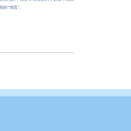
的“憎恶”。