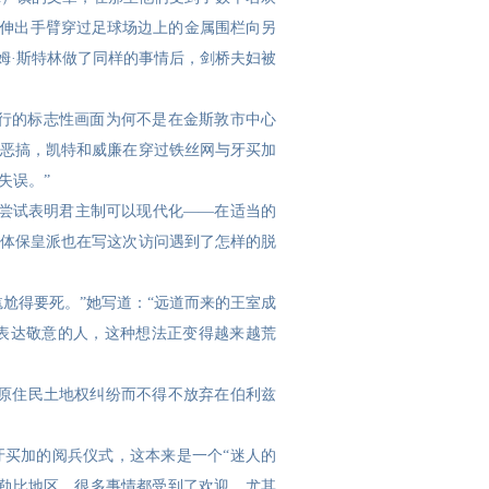
特伸出手臂穿过足球场边上的金属围栏向另
姆·斯特林做了同样的事情后，剑桥夫妇被
之行的标志性画面为何不是在金斯敦市中心
恶搞，凯特和威廉在穿过铁丝网与牙买加
失误。”
尝试表明君主制可以现代化——在适当的
体保皇派也在写这次访问遇到了怎样的脱
尴尬得要死。”她写道：“远道而来的王室成
表达敬意的人，这种想法正变得越来越荒
原住民土地权纠纷而不得不放弃在伯利兹
加牙买加的阅兵仪式，这本来是一个“迷人的
勒比地区，很多事情都受到了欢迎，尤其