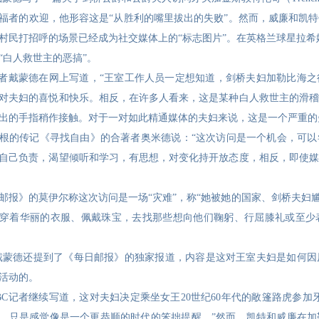
福者的欢迎，他形容这是“从胜利的嘴里拔出的失败”。然而，威廉和凯
村民打招呼的场景已经成为社交媒体上的“标志图片”。在英格兰球星拉希
“白人救世主的恶搞”。
记者戴蒙德在网上写道，“王室工作人员一定想知道，剑桥夫妇加勒比海
对夫妇的喜悦和快乐。相反，在许多人看来，这是某种白人救世主的滑稽
出的手指稍作接触。对于一对如此精通媒体的夫妇来说，这是一个严重的
根的传记《寻找自由》的合著者奥米德说：“这次访问是一个机会，可以
自己负责，渴望倾听和学习，有思想，对变化持开放态度，相反，即使媒
邮报》的莫伊尔称这次访问是一场“灾难”，称“她被她的国家、剑桥夫妇
穿着华丽的衣服、佩戴珠宝，去找那些想向他们鞠躬、行屈膝礼或至少
戴蒙德还提到了《每日邮报》的独家报道，内容是这对王室夫妇是如何因
活动的。
BC记者继续写道，这对夫妇决定乘坐女王20世纪60年代的敞篷路虎参
…只是感觉像是一个更恭顺的时代的笨拙提醒。”然而，凯特和威廉在加