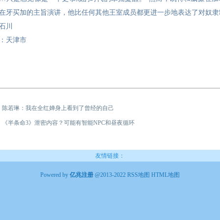
在牙买加的主旨演讲，他比任何其他王室成员都更进一步地表达了对奴隶制
石川
：天津市
：
陈若琳：我在全红婵身上看到了曾经的自己
：
《半条命3》泄密内容？可能有智能NPC和昼夜循环
友情链接：
Powered by
亿兆注册
@2013-2022
RSS地图
HTML地图