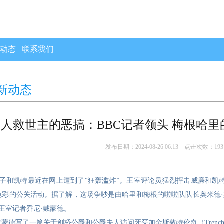
动态
联系我们
新动态
白人救世主的恶搞：BBC记者领头 梅根哈
发布日期：2024-08-26 06:13 点击次数：193
子和凯特最近在网上遭到了“狂轰滥炸”。王室评论员猛烈抨击威廉和凯
色彩的公关活动。据了解，这场争吵是由哈里和梅根的啦啦队队长奥米德
是王室记者乔尼·戴蒙德。
戴蒙德写了一篇关于剑桥公爵和公爵夫人访问牙买加金斯敦特伦奇（Tren